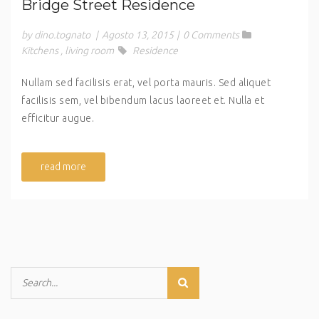
Bridge Street Residence
by dino.tognato
|
Agosto 13, 2015
|
0 Comments
Kitchens
,
living room
Residence
Nullam sed facilisis erat, vel porta mauris. Sed aliquet
facilisis sem, vel bibendum lacus laoreet et. Nulla et
efficitur augue.
read more