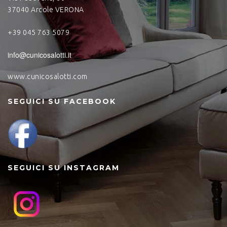
37040 Arcole VERONA
+39 045 763 5079
info@cunicosalotti.it
www.cunicosalotti.com
SEGUICI SU FACEBOOK
SEGUICI SU INSTAGRAM