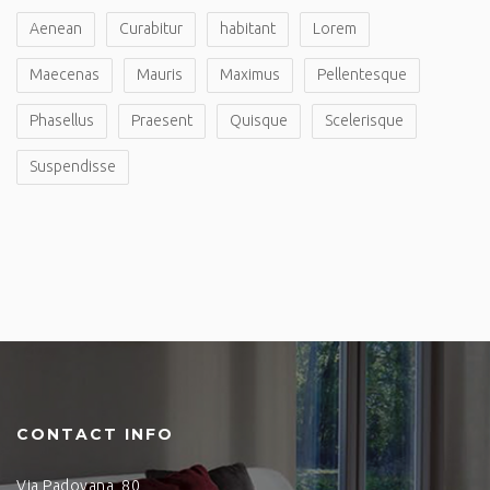
Aenean
Curabitur
habitant
Lorem
Maecenas
Mauris
Maximus
Pellentesque
Phasellus
Praesent
Quisque
Scelerisque
Suspendisse
CONTACT INFO
Via Padovana, 80