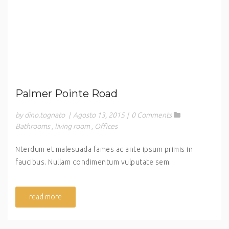
Palmer Pointe Road
by dino.tognato
|
Agosto 13, 2015
|
0 Comments
Bathrooms
,
living room
,
Offices
Nterdum et malesuada fames ac ante ipsum primis in
faucibus. Nullam condimentum vulputate sem.
read more