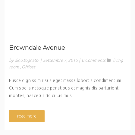
Browndale Avenue
by dino.tognato
|
Settembre 7, 2015
|
0 Comments
living
room
,
Offices
Fusce dignissim risus eget massa lobortis condimentum.
Cum sociis natoque penatibus et magnis dis parturient
montes, nascetur ridiculus mus.
read more