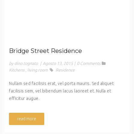
Bridge Street Residence
by dino.tognato
|
Agosto 13, 2015
|
0 Comments
Kitchens
,
living room
Residence
Nullam sed facilisis erat, vel porta mauris. Sed aliquet
facilisis sem, vel bibendum lacus laoreet et. Nulla et
efficitur augue.
read more