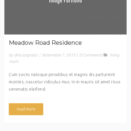
Meadow Road Residence
by dino.tognato
|
Settembre 7, 2015
|
0 Comments
living
room
Cum sociis natoque penatibus et magnis dis parturient
montes, nascetur ridiculus mus. In in mauris sit amet risus
venenatis eleifend.
read more