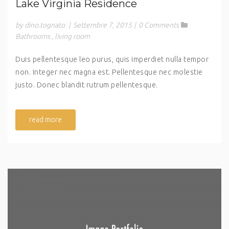
Lake Virginia Residence
by dino.tognato
|
Settembre 7, 2015
|
0 Comments
Bathrooms
,
living room
Duis pellentesque leo purus, quis imperdiet nulla tempor
non. Integer nec magna est. Pellentesque nec molestie
justo. Donec blandit rutrum pellentesque.
read more