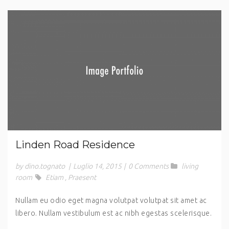
Linden Road Residence
by dino.tognato
|
Luglio 14, 2015
|
0 Comments
living
room
Etiam
,
Praesent
Nullam eu odio eget magna volutpat volutpat sit amet ac
libero. Nullam vestibulum est ac nibh egestas scelerisque.