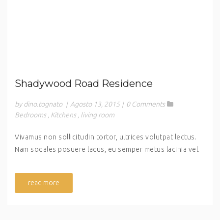
Shadywood Road Residence
by dino.tognato
|
Agosto 13, 2015
|
0 Comments
Bedrooms
,
Kitchens
,
living room
Vivamus non sollicitudin tortor, ultrices volutpat lectus.
Nam sodales posuere lacus, eu semper metus lacinia vel.
read more