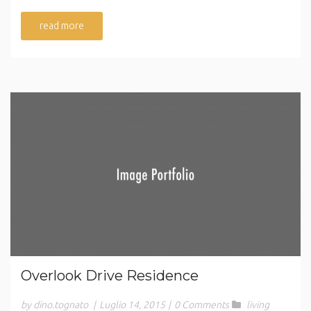
read more
Overlook Drive Residence
by dino.tognato
|
Luglio 14, 2015
|
0 Comments
living